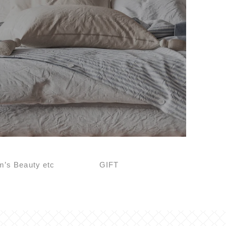
’s Beauty etc
GIFT