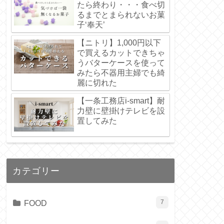
たら終わり・・・食べ切
るまでとまられないお菓
子‘奉天’
【ニトリ】1,000円以下
で買えるカットできちゃ
うバターケースを使って
みたら不器用主婦でも綺
麗に切れた
【一条工務店i-smart】耐
力壁に壁掛けテレビを設
置してみた
カテゴリー
FOOD
7