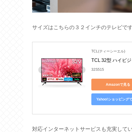
サイズはこちらの３２インチのテレビです。（And
TCL(ティーシーエル)
TCL 32型 ハイビジョ
32S515
Amazonで見る
Yahoo!ショッピング
対応インターネットサービスも充実していて、