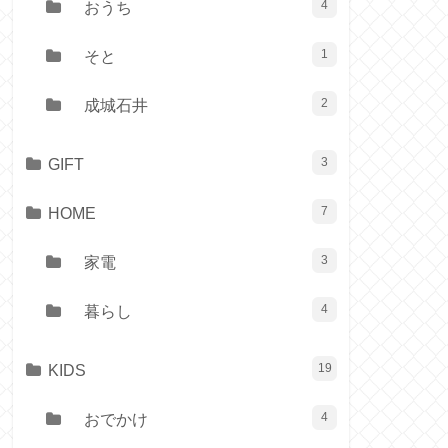
おうち
4
そと
1
成城石井
2
GIFT
3
HOME
7
家電
3
暮らし
4
KIDS
19
おでかけ
4