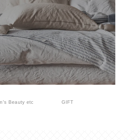
’s Beauty etc
GIFT