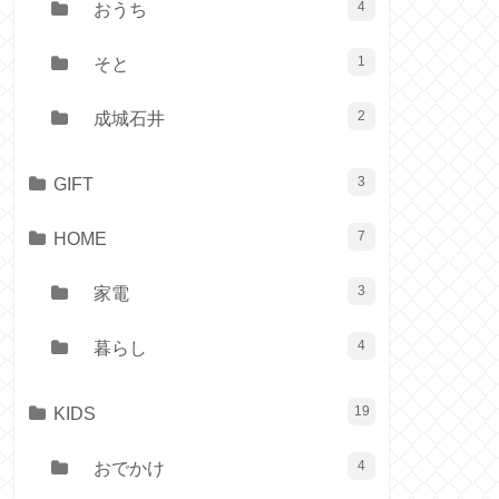
おうち
4
そと
1
成城石井
2
GIFT
3
HOME
7
家電
3
暮らし
4
KIDS
19
おでかけ
4