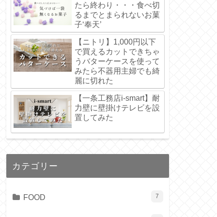
たら終わり・・・食べ切
るまでとまられないお菓
子‘奉天’
【ニトリ】1,000円以下
で買えるカットできちゃ
うバターケースを使って
みたら不器用主婦でも綺
麗に切れた
【一条工務店i-smart】耐
力壁に壁掛けテレビを設
置してみた
カテゴリー
FOOD
7